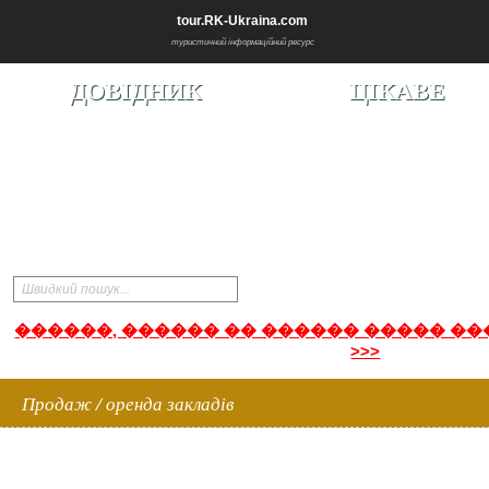
tour.RK-Ukraina.com
туристичний інформаційний ресурс
ДОВІДНИК
ЦІКАВЕ
Швидкий пошук...
������, ������ �� ������ ����� �����
>>>
Продаж / оренда закладів