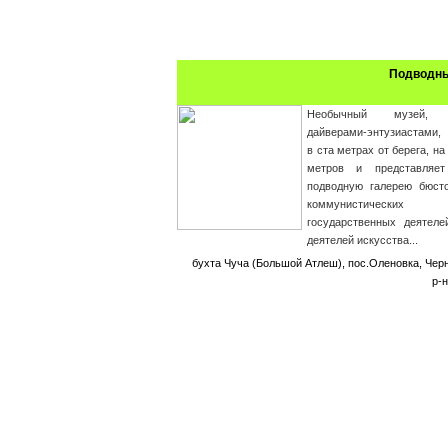
Подводны
Необычный музей, 
дайверами-энтузиастами,
в ста метрах от берега, на
метров и представляе
подводную галерею бюст
коммунистических 
государственных деятеле
деятелей искусства...
бухта Чуча (Большой Атлеш), пос.Оленовка, Чер
р-