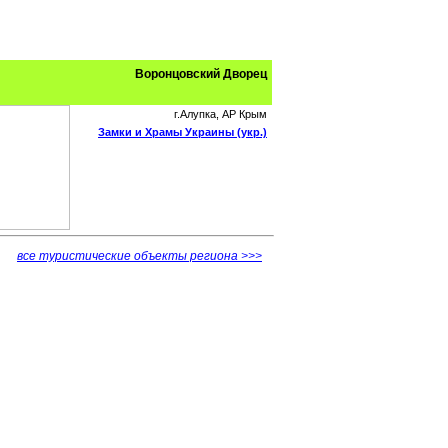
Воронцовский Дворец
г.Алупка, АР Крым
Замки и Храмы Украины (укр.)
все туристические объекты региона >>>