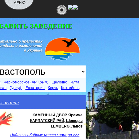
МЕНЮ
ОБАВИТЬ ЗАВЕДЕНИЕ
с
Черноморское (АР Крым)
Щёлкино
Ялта
евал
Гурзуф
Евпатория
Керчь
Коктебель
живание
КАМЕННЫЙ ДВОР, Яремче
КАРПАТСКИЙ РАЙ, Шешоры
LEMBERG, Львов
Найти свободные места / номера >>>