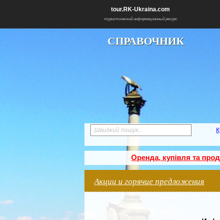
tour.RK-Ukraina.com
туристический информационный ресурс
СПРАВОЧНИК
Швидкий пошук...
К
Оренда, купівля та про
Акции и горячие предложения