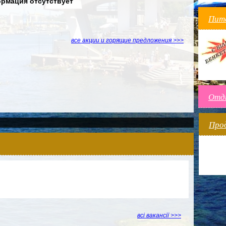
рмация отсутствует
Пит
все акции и горящие предложения >>>
Отды
Прод
всі вакансії >>>