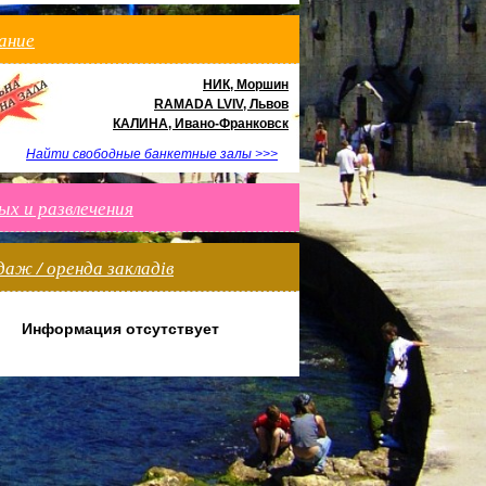
ание
НИК, Моршин
RAMADA LVIV, Львов
КАЛИНА, Ивано-Франковск
Найти свободные банкетные залы >>>
х и развлечения
аж / оренда закладів
Информация отсутствует