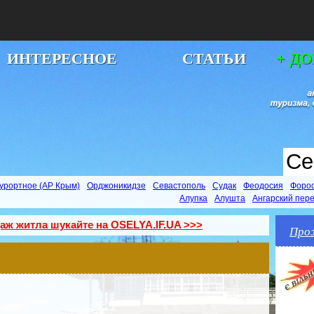
ИНТЕРЕСНОЕ
СТАТЬИ
+ Д
урортное (АР Крым)
Орджоникидзе
Севастополь
Судак
Феодосия
Форо
Алупка
Алушта
Ангарский пер
даж житла шукайте на OSELYA.IF.UA >>>
Про