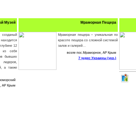
й Музей
Мраморная Пещера
созданый
Мраморная пещера – уникальная по
 находится
красоте пещера со сложной системой
 глубине 12
залов и галерей…
т из себя
возле пос.Мраморное, АР Крым
ов бывших
7 чудес Украины (укр.)
лидеров,
й, а также
номорский
н, АР Крым