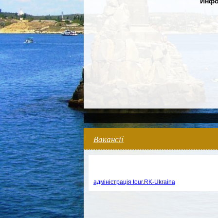
Инфо
Вакансії
адміністрація tour.RK-Ukraina