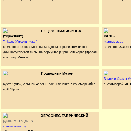
Пещера "КИЗЫЛ-КОБА"
("Красная")
КАЛЕ»
7 Чудес Украины (укр.)
mangup.at.ua
возле пос.Перевальное на западном обрывистом склоне
возле пос.Залесн
Длинноруковской яйлы, на верхушке р.Краснопечерка (правая
притока р.Ангара)
Подводный Музей
Замки и Храмы Ук
бухта Чуча (Большой Атлеш), пос.Оленовка, Черноморский р-
г.Бахчисарай, АР
н, АР Крым
ХЕРСОНЕС ТАВРИЧЕСКИЙ
руины, V - I в. до н.э.
chersonesos.org