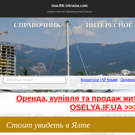
tour.RK-Ukraina.com
туристический информационный ресурс
СПРАВОЧНИК
ИНТЕРЕСНОЕ
Швидкий пошук...
Курортное (АР Крым)
Орджон
Оренда, купівля та продаж жи
OSELYA.IF.UA >>
Стоит увидеть в Ялте