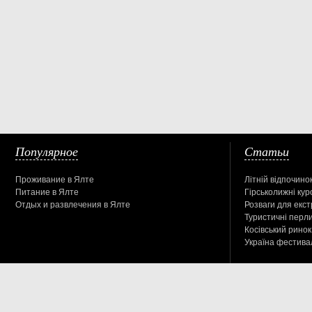
Популярное
Статьи
Проживание в Ялте
Літній відпочинок
Питание в Ялте
Гірськолижні кур
Отдых и развлечения в Ялте
Розваги для екс
Туристичні перл
Косівський ринок
Україна фестива
Туристический информационный справочник. Место нахождения заве