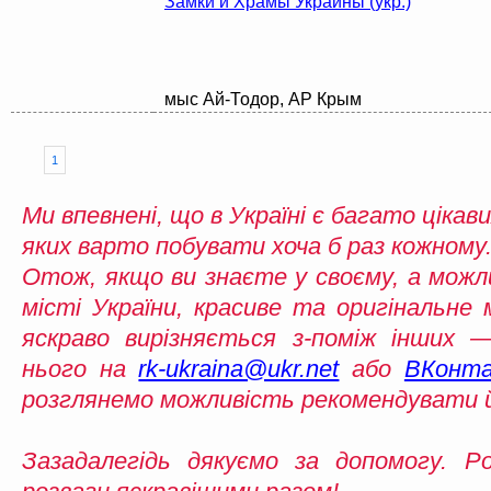
Замки и Храмы Украины (укр.)
мыс Ай-Тодор, АР Крым
1
Ми впевнені, що в Україні є багато цікави
яких варто побувати хоча б раз кожному.
Отож, якщо ви знаєте у своєму, а можл
місті України, красиве та оригінальне 
яскраво вирізняється з-поміж інших
нього на
rk-ukraina@ukr.net
або
ВКонта
розглянемо можливість рекомендувати 
Зазадалегідь дякуємо за допомогу. Р