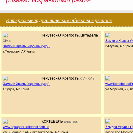
розваги яскравішими разом!
Интересные туристические объекты в регионе
Генуэзская Крепость, Цитадель
XIV в.
Замки и Храмы Ук
Замки и Храмы Украины (укр.)
г.Алупка, АР Крым
г.Феодосия, АР Крым
Генуэзская Крепость
XIV - XV в.
Замки и Храмы Украины (укр.)
www.koktebel-delf
г.Судак, АР Крым
ул.Морская, 77, п
КОКТЕБЕЛЬ
аквапарк
www.aquapark-koktebel.com.ua
7 чудес Украины (
ул.В.Ленина, 144Б, пгт.Коктебель, АР Крым
возле пос.Мрамо