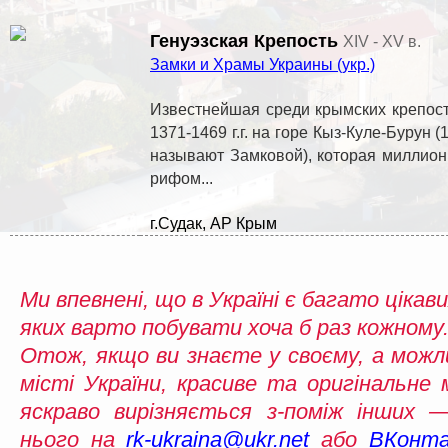
Генуэзская Крепость
XIV - XV в.
Замки и Храмы Украины (укр.)
Известнейшая среди крымских крепост
1371-1469 г.г. на горе Кыз-Куле-Бурун 
называют Замковой), которая миллио
рифом...
г.Судак, АР Крым
Ми впевнені, що в Україні є багато цікави
яких варто побувати хоча б раз кожному.
Отож, якщо ви знаєте у своєму, а можл
місті України, красиве та оригінальне 
яскраво вирізняється з-поміж інших
нього на
rk-ukraina@ukr.net
або
ВКонта