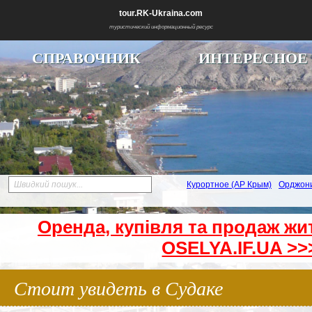
tour.RK-Ukraina.com
туристический информационный ресурс
СПРАВОЧНИК
ИНТЕРЕСНОЕ
Швидкий пошук...
Курортное (АР Крым)
Орджон
Оренда, купівля та продаж жи
OSELYA.IF.UA >>
Стоит увидеть в Судаке