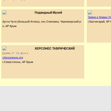
Подводный Музей
Замки и Храмы Ук
бухта Чуча (Большой Атлеш), пос.Оленовка, Черноморский р-
г.Бахчисарай, АР
н, АР Крым
ХЕРСОНЕС ТАВРИЧЕСКИЙ
руины, V - I в. до н.э.
chersonesos.org
г.Севастополь, АР Крым