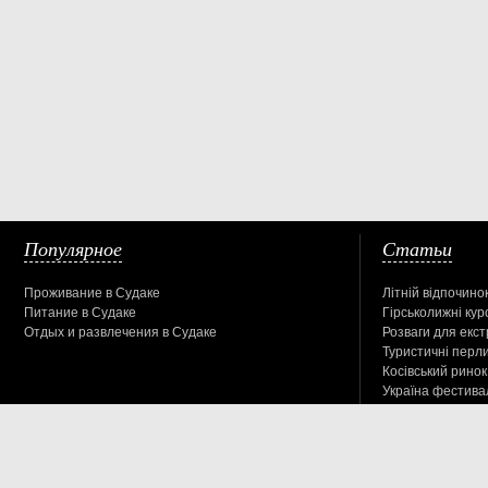
Популярное
Статьи
Проживание в Судаке
Літній відпочинок
Питание в Судаке
Гірськолижні кур
Отдых и развлечения в Судаке
Розваги для екс
Туристичні перл
Косівський ринок
Україна фестива
Туристический информационный справочник. Место нахождения заве