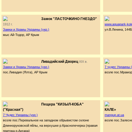
Замок "ЛАСТОЧКИНО ГНЕЗДО"
1912 г.
www.aquapark-kok
Замки и Храмы Украины (укр.)
ул.В.Ленина, 144Б
мыс Ай-Тодор, АР Крым
Ливадийский Дворец
XIX в.
Замки и Храмы Украины (укр.)
7 чудес Украины (
пос.Ливадия (Ялта), АР Крым
возле пос.Мрамо
Пещера "КИЗЫЛ-КОБА"
("Красная")
КАЛЕ»
7 Чудес Украины (укр.)
mangup.at.ua
возле пос.Перевальное на западном обрывистом склоне
возле пос.Залесн
Длинноруковской яйлы, на верхушке р.Краснопечерка (правая
притока р.Ангара)