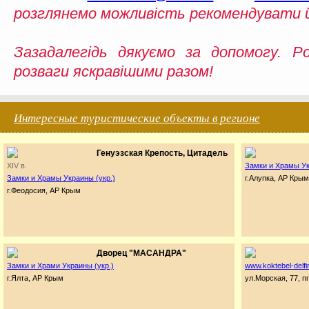
розглянемо можливість рекомендувати 
Зазадалегідь дякуємо за допомогу. Р
розваги яскравішими разом!
Интересные туристические объекты в регионе
Генуэзская Крепость, Цитадель
XIV в.
Замки и Храмы Ук
Замки и Храмы Украины (укр.)
г.Алупка, АР Крым
г.Феодосия, АР Крым
Дворец "МАСАНДРА"
Замки и Храми Украины (укр.)
www.koktebel-delf
г.Ялта, АР Крым
ул.Морская, 77, п