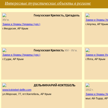
Интересные туристические объекты в регионе
Генуэзская Крепость, Цитадель
XIV в.
Замки и Храмы Ук
Замки и Храмы Украины (укр.)
г.Алупка, АР Крым
г.Феодосия, АР Крым
Генуэзская Крепость
XIV - XV в.
Замки и Храмы Украины (укр.)
Замки и Храми Ук
г.Судак, АР Крым
г.Ялта, АР Крым
ДЕЛЬФИНАРИЙ-КОКТЕБЕЛЬ
www.koktebel-delfin.com
1912 г.
ул.Морская, 77, пгт.Коктебель, АР Крым
Замки и Храмы Ук
мыс Ай-Тодор, А