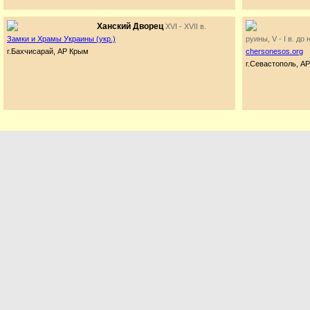
Ханский Дворец
XVI - XVII в.
Замки и Храмы Украины (укр.)
руины, V - I в. до н
г.Бахчисарай, АР Крым
chersonesos.org
г.Севастополь, А