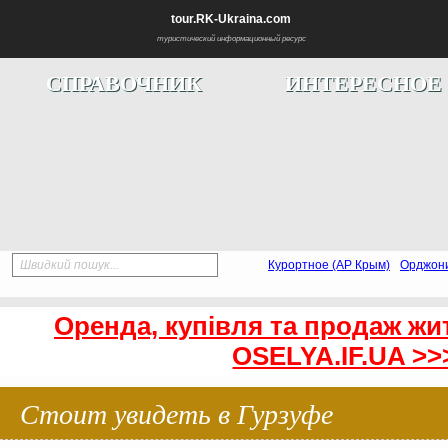
tour.RK-Ukraina.com
туристический информационный ресурс
СПРАВОЧНИК
ИНТЕРЕСНОЕ
Швидкий пошук...
Курортное (АР Крым)
Орджон
Оренда, купівля та продаж жи
OSELYA.IF.UA >>
Стоит увидеть в Гурзуфе