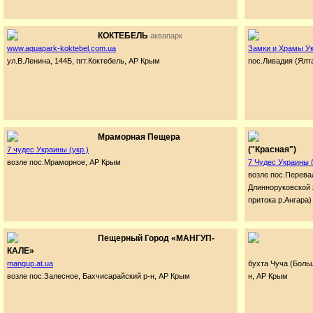
КОКТЕБЕЛЬ
аквапарк
www.aquapark-koktebel.com.ua
Замки и Храмы Ук
ул.В.Ленина, 144Б, пгт.Коктебель, АР Крым
пос.Ливадия (Ялт
Мраморная Пещера
("Красная")
7 чудес Украины (укр.)
возле пос.Мраморное, АР Крым
7 Чудес Украины (
возле пос.Перева
Длинноруковской 
притока р.Ангара)
Пещерный Город «МАНГУП-
КАЛЕ»
mangup.at.ua
бухта Чуча (Боль
возле пос.Залесное, Бахчисарайский р-н, АР Крым
н, АР Крым