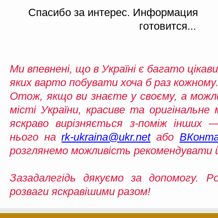
Спасибо за интерес. Информация
готовится...
Ми впевнені, що в Україні є багато цікави
яких варто побувати хоча б раз кожному.
Отож, якщо ви знаєте у своєму, а можл
місті України, красиве та оригінальне 
яскраво вирізняється з-поміж інших
нього на
rk-ukraina@ukr.net
або
ВКонта
розглянемо можливість рекомендувати 
Зазадалегідь дякуємо за допомогу. Р
розваги яскравішими разом!