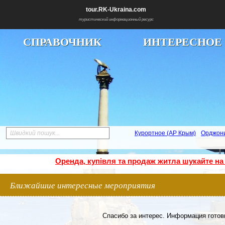
tour.RK-Ukraina.com
туристический информационный ресурс
СПРАВОЧНИК
ИНТЕРЕСНОЕ
Швидкий пошук...
Курортное (АР Крым)
Орджон
Оренда, купівля та продаж житла шукайте на
Ближайшие интересные мероприятия
Спасибо за интерес. Информация готови