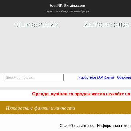
tour.RK-Ukraina.com
туристический информационный ресурс
СПРАВОЧНИК
ИНТЕРЕСНОЕ
Швидкий пошук...
Курортное (АР Крым)
Орджон
Оренда, купівля та продаж житла шукайте на
Интересные факты и личности
Спасибо за интерес. Информация готови