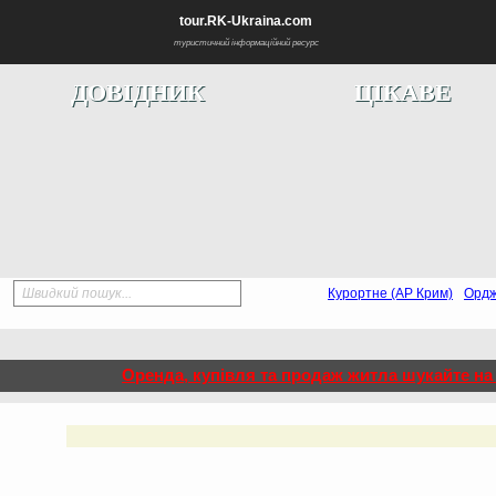
tour.RK-Ukraina.com
туристичний інформаційний ресурс
ДОВІДНИК
ЦІКАВЕ
Швидкий пошук...
Курортне (АР Крим)
Ордж
Оренда, купівля та продаж житла шукайте на