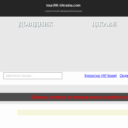
tour.RK-Ukraina.com
туристичний інформаційний ресурс
ДОВІДНИК
ЦІКАВЕ
Швидкий пошук...
Курортне (АР Крим)
Ордж
Оренда, купівля та продаж житла шукайте на