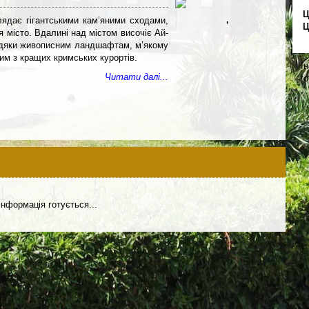
Ц
лядає гігантськими кам’яними сходами,
,
Ц
 місто. Вдалині над містом височіє Ай-
вдяки живописним ландшафтам, м’якому
им з кращих кримських курортів.
І
Читати далі...
го
Інформація готується...