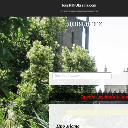
tour.RK-Ukraina.com
туристичний інформаційний ресурс
ДОВІДНИК
Швидкий пошук...
Оренда, купівля та п
Про місто