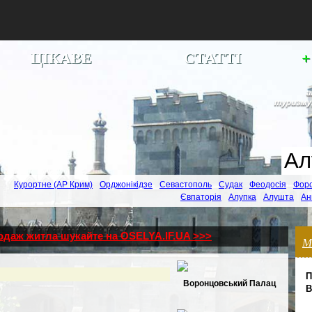
ЦІКАВЕ
СТАТТІ
+
Курортне (АР Крим)
Орджонікідзе
Севастополь
Судак
Феодосія
Фор
Євпаторія
Алупка
Алушта
Ан
родаж житла шукайте на OSELYA.IF.UA >>>
М
П
Воронцовський Палац
В