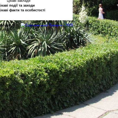
Цікаві заклади
ікаві події та заходи
ікаві факти та особистості
нформація
тується...