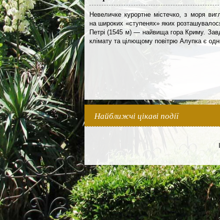
Невеличке курортне містечко, з моря виг
на широких «ступенях» яких розташувалося
Петрі (1545 м) — найвища гора Криму. За
клімату та цілющому повітрю Алупка є одн
Найближчі цікаві події