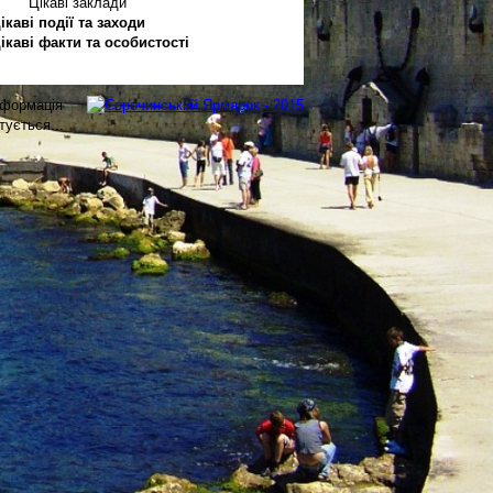
Цікаві заклади
ікаві події та заходи
ікаві факти та особистості
нформація
тується...