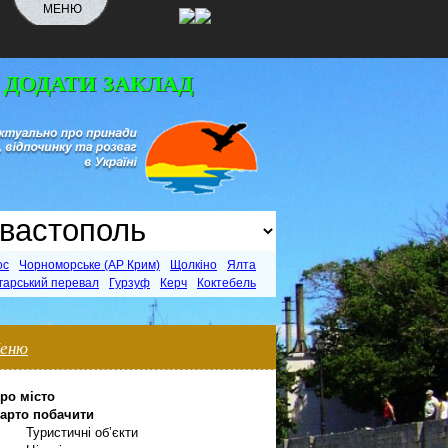
МЕНЮ
 ДОДАТИ ЗАКЛАД
ос
Чорноморське (АР Крим)
Щолкіно
Ялта
гарський перевал
Гурзуф
Керч
Коктебель
еню
ро місто
арто побачити
Туристичні об’єкти