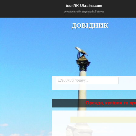
tour.RK-Ukraina.com
туристичний інформаційний ресурс
ДОВІДНИК
Швидкий пошук...
Оренда, купівля та п