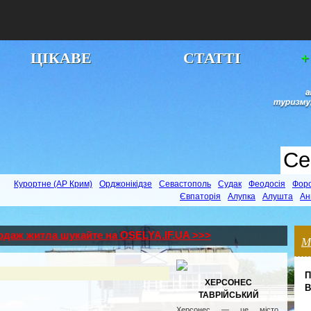
ЦІКАВЕ
СТАТТІ
+
Курортне (АР Крим)
Орджонікідзе
Севастополь
Судак
Феодосія
Фор
Євпаторія
Алупка
Алушта
Ан
родаж житла шукайте на OSELYA.IF.UA >>>
М
П
ХЕРСОНЕС
В
ТАВРІЙСЬКИЙ
Херсонес — це місто,