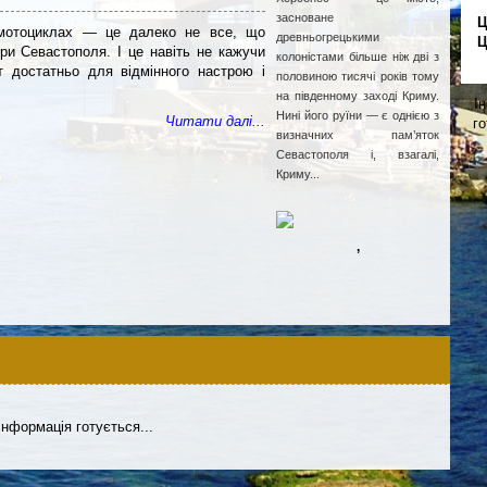
засноване
Ц
х мотоциклах — це далеко не все, що
древньогрецькими
Ц
ри Севастополя. І це навіть не кажучи
колоністами більше ніж дві з
т достатньо для відмінного настрою і
половиною тисячі років тому
на південному заході Криму.
І
Нині його руїни — є однією з
Читати далі...
го
визначних пам’яток
Севастополя і, взагалі,
Криму...
,
Інформація готується...