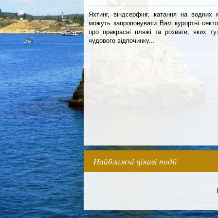
Яхтинг, віндсерфінг, катання на водни
можуть запропонувати Вам курортні секто
про прекрасні пляжі та розваги, яких ту
чудового відпочинку...
Найближчі цікаві події