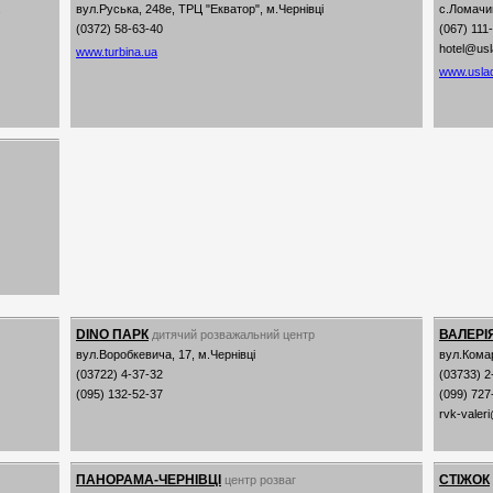
.
вул.Руська, 248е, ТРЦ "Екватор", м.Чернівці
с.Ломачин
(0372) 58-63-40
(067) 111
hotel@us
www.turbina.ua
www.usla
DINO ПАРК
ВАЛЕРІ
дитячий розважальний центр
вул.Воробкевича, 17, м.Чернівці
вул.Комар
(03722) 4-37-32
(03733) 2
(095) 132-52-37
(099) 727
rvk-valer
ПАНОРАМА-ЧЕРНІВЦІ
СТІЖОК
центр розваг