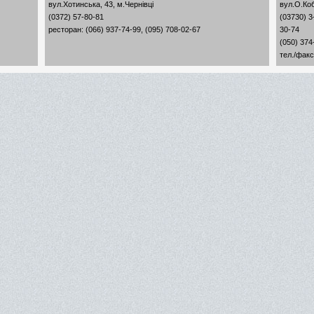
вул.Хотинська, 43, м.Чернівці
вул.О.Коб
(0372) 57-80-81
(03730) 3
ресторан: (066) 937-74-99, (095) 708-02-67
30-74
(050) 374
тел./факс