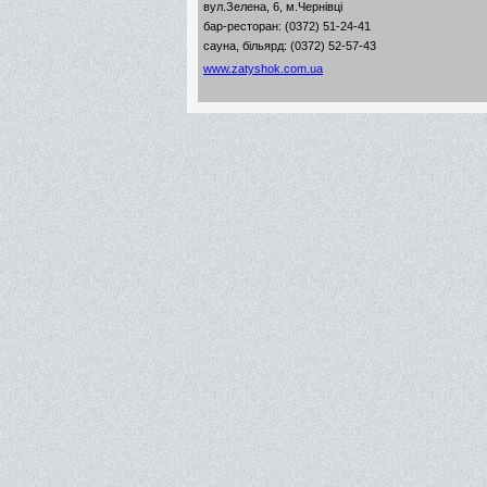
вул.Зелена, 6, м.Чернівці
бар-ресторан: (0372) 51-24-41
сауна, більярд: (0372) 52-57-43
www.zatyshok.com.ua