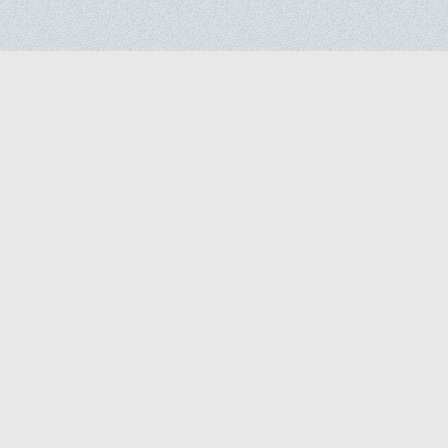
Популярне
Проживання у Чернівцях
Харчування у Чернівцях
Відпочинок та розваги у Чернівцях
Дозвілля та місця, які варто побачити у Чер
Туристичний інформаційний довідник. Місце 
© 2009-2012 ПП «РК-Україна». Усі права захищ
Презентація відпочинкових та розважальних за