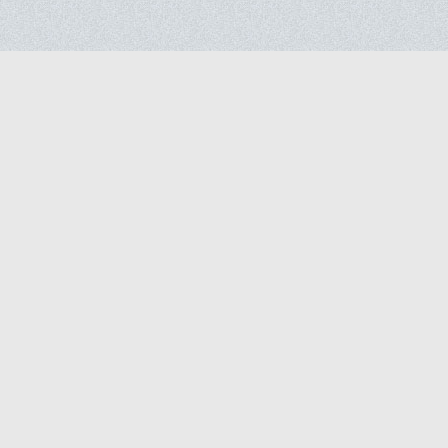
Статті
Поді
Літній відпочинок в Україні
Гірськолижні курорти України
Додат
Розваги для екстрималів
нівцях
Туристичні перлини України
Косівський ринок
Україна фестивальна
знаходження закладів на мапі. Контактні дані закладів. Інформація про курор
проживання, харчування, розваги, транспорт
ені.
кладів, програми лояльності для клієнтів.