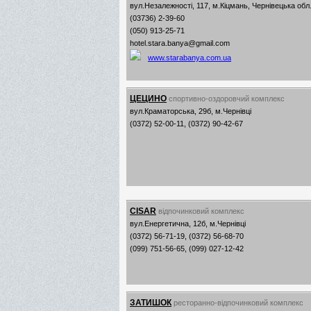
вул.Незалежності, 117, м.Кіцмань, Чернівецька обл
(03736) 2-39-60
(050) 913-25-71
hotel.stara.banya@gmail.com
www.starabanya.com.ua
ЦЕЦИНО
спортивно-оздоровчий комплекс
вул.Краматорська, 29б, м.Чернівці
(0372) 52-00-11, (0372) 90-42-67
CISAR
відпочинковий комплекс
вул.Енергетична, 12б, м.Чернівці
(0372) 56-71-19, (0372) 56-68-70
(099) 751-56-65, (099) 027-12-42
ЗАТИШОК
ресторанно-відпочинковий комплекс