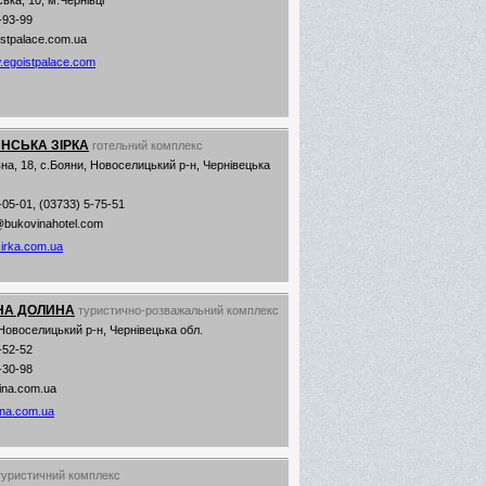
ька, 10, м.Чернівці
-93-99
stpalace.com.ua
egoistpalace.com
НСЬКА ЗІРКА
готельний комплекс
на, 18, с.Бояни, Новоселицький р-н, Чернівецька
-05-01, (03733) 5-75-51
@bukovinahotel.com
irka.com.ua
НА ДОЛИНА
туристично-розважальний комплекс
Новоселицький р-н, Чернівецька обл.
-52-52
-30-98
ina.com.ua
ina.com.ua
туристичний комплекс