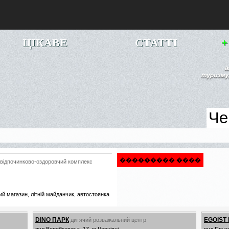
ЦІКАВЕ
СТАТТІ
+
��������� ����
відпочинково-оздоровчий комплекс
вий магазин, літній майданчик, автостоянка
DINO ПАРК
EGOIST
дитячий розважальний центр