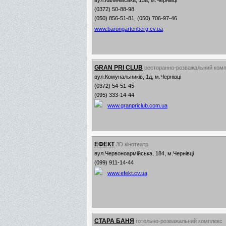
вул.Калинівська, 13а, м.Чернівці
(0372) 50-88-98
(050) 856-51-81, (050) 706-97-46
www.barongartenberg.cv.ua
GRAN PRI CLUB
ресторанно-розважальний ком
вул.Комунальників, 1д, м.Чернівці
(0372) 54-51-45
(095) 333-14-44
www.granpriclub.com.ua
ЕФЕКТ
3D кінотеатр
вул.Червоноармійська, 184, м.Чернівці
(099) 911-14-44
www.efekt.cv.ua
СТАРА БАНЯ
готельно-розважальний комплекс