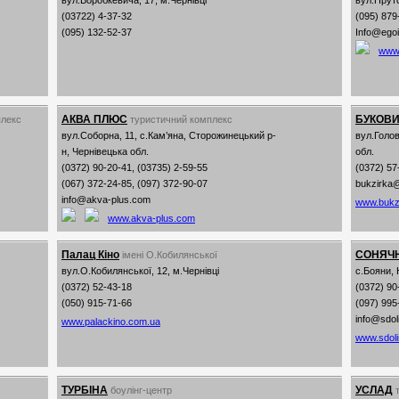
вул.Воробкевича, 17, м.Чернівці
вул.Прутс
(03722) 4-37-32
(095) 879
(095) 132-52-37
Info@egoi
www.
АКВА ПЛЮС
БУКОВИ
плекс
туристичний комплекс
вул.Соборна, 11, с.Кам’яна, Сторожинецький р-
вул.Голов
н, Чернівецька обл.
обл.
(0372) 90-20-41, (03735) 2-59-55
(0372) 57
(067) 372-24-85, (097) 372-90-07
bukzirka
info@akva-plus.com
www.bukz
www.akva-plus.com
Палац Кіно
СОНЯЧ
імені О.Кобилянської
вул.О.Кобилянської, 12, м.Чернівці
с.Бояни, 
(0372) 52-43-18
(0372) 90
(050) 915-71-66
(097) 995
info@sdol
www.palackino.com.ua
www.sdol
ТУРБІНА
УСЛАД
боулінг-центр