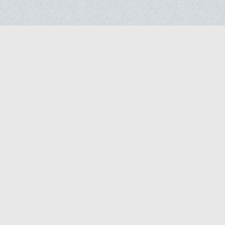
литися
ки у соціальних мережах
ти, бази відпочинку та розважальні заклади,