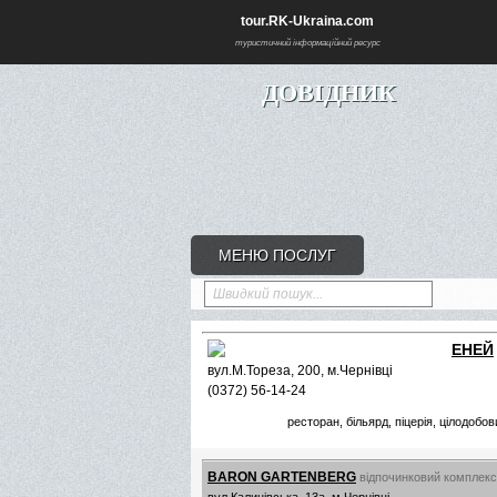
tour.RK-Ukraina.com
туристичний інформаційний ресурс
ДОВІДНИК
МЕНЮ ПОСЛУГ
Швидкий пошук...
ЕНЕЙ
вул.М.Тореза, 200, м.Чернівці
(0372) 56-14-24
ресторан, більярд, піцерія, цілодобо
BARON GARTENBERG
відпочинковий комплекс