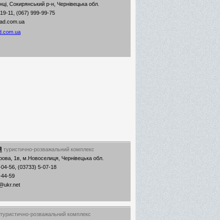
ці, Сокирянський р-н, Чернівецька обл.
-19-11, (067) 999-99-75
lad.com.ua
d.com.ua
Я
туристично-розважальний комплекс
ова, 1в, м.Новоселиця, Чернівецька обл.
-04-56, (03733) 5-07-18
-44-59
i@ukr.net
туристично-розважальний комплекс