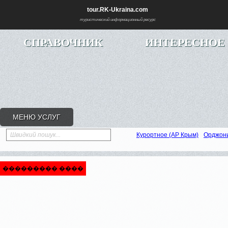
tour.RK-Ukraina.com
туристический информационный ресурс
СПРАВОЧНИК
ИНТЕРЕСНОЕ
МЕНЮ УСЛУГ
Швидкий пошук...
Курортное (АР Крым)
Орджон
��������� ����