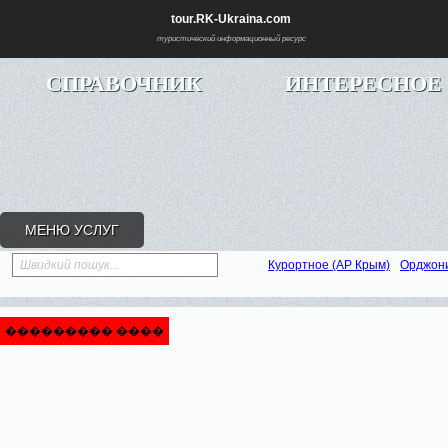
tour.RK-Ukraina.com
туристический информационный ресурс
СПРАВОЧНИК
ИНТЕРЕСНОЕ
МЕНЮ УСЛУГ
Швидкий пошук...
Курортное (АР Крым)
Орджон
��������� ����