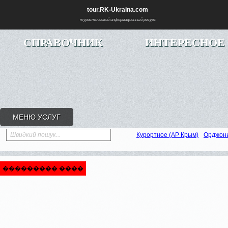
tour.RK-Ukraina.com
туристический информационный ресурс
СПРАВОЧНИК
ИНТЕРЕСНОЕ
МЕНЮ УСЛУГ
Швидкий пошук...
Курортное (АР Крым)
Орджон
��������� ����