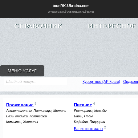
tour.RK-Ukraina.com
туристический информационный ресурс
СПРАВОЧНИК
ИНТЕРЕСНОЕ
МЕНЮ УСЛУГ
Швидкий пошук...
Курортное (АР Крым)
Орджон
8
4
Проживание
Питание
Аппартаменты, Гостиницы, Мотели
Рестораны, Колыбы
Базы отдыха, Коттеджи
Бары, Пабы
Комнаты, Хостелы
Кофейни, Пиццерии
2
Банкетные залы