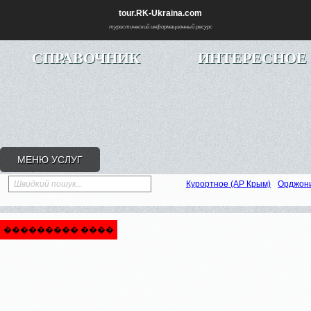
tour.RK-Ukraina.com
туристический информационный ресурс
СПРАВОЧНИК
ИНТЕРЕСНОЕ
МЕНЮ УСЛУГ
Швидкий пошук...
Курортное (АР Крым)
Орджон
��������� ����